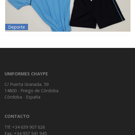
Deporte
UNIFORMES CHAYPE
C/ Puerta Granada, 59
14800 - Priego de Córdoba
Córdoba - España
CONTACTO
Tlf: +34 639 907 626
Fax: +34 957 541 945