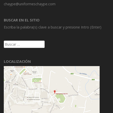
chaype@uniformeschaype.com
BUSCAR EN EL SITIO
Escriba la palabra(s) clave a buscar y presione Intro (Enter)
Buscar:
LOCALIZACIÓN