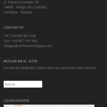
C/ Puerta Granada, 59
14800 - Priego de Córdoba
Córdoba - España
CONTACTO
Tlf: +34 639 907 626
Fax: +34 957 541 945
chaype@uniformeschaype.com
BUSCAR EN EL SITIO
Escriba la palabra(s) clave a buscar y presione Intro (Enter)
Buscar:
LOCALIZACIÓN